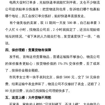
电商大促时订单多，光贴快递单就能忙到半夜。太仓不少物流
公司提供贴单分拣服务：把货物送到仓库，告诉他们哪个包裹贴
哪个地址，员工会按订单分拣好，贴好快递单直接发走。
有个做美妆的卖家，双 11 期间一天发 500 单，自己贴单要 3
个人忙 6 小时，找物流公司后，2 小时就搞定了，还没出现贴错
地址的情况。“省下来的人力能去打包，发货速度快了一倍。” 他
说。
四、保价理赔：贵重货物有保障
发手机、首饰这些贵重物品，普通运输险不够放心。物流公司
的保价服务更贴心：按货物价值的 1%-3% 交保价费，丢了或坏
了，按保价金额全额赔。
市民李女士寄一块手表到北京，保价 5000 元，交了 50 元保价
费。结果运输中表盒摔坏了，物流公司不仅修好了表盒，还赔了 2
00 元折旧费，比自己找保险公司理赔快多了。
五、送货上楼：大件货物不用愁
买家具、家电的人都怕 “只送到楼下，不送上楼”。太仓物流公