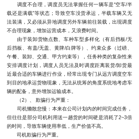
调度不合理，调度员无法掌握任何一辆车是“空车/半
载还是满载”等状态；导致空车没货承运，半载车辆又无
法装满，又必须从异地调度另外车辆前往装载，出现调度
不合理现象，增加运营成本，又浪费时间。
由于装卸货物点数、车种车型多样化（有后挡板/无
后挡板、有盖/无盖、黄牌/白牌等）、约束众多（过磅、
午餐、装卸、交通、甲方约束等），任务种类的复杂性来
安排调度计划，调度人员无法及时调度距离装货/卸货最
近最合适的车辆进行作业，经常出现专门从远方调度空车
到目的地承运货物现象，无法从统筹的角度系统地考虑车
辆的配备，意外增加运输成本。
（2）、 欺骗行为严重：
司机懒散怠慢：本来在公司计划内的时间完成任务，
但往往是部分司机利用送一趟货的时间硬是消耗了2~3倍
的时间，导致车辆使用率低，生产价值不高。
司机欺骗行为严重。