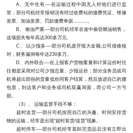
A、无中生有----在运输过程中因无人对他们进行监
管，部分司机经常报销没有经过收费站的缴费凭证、维修
发票、加油发票、罚款缴费单据………。
B、 偷油严重----部分司机经常在途中偷窃燃油销售，
这项损失每年高达300多万元.
C、 以少报多----部分司机虚开报大金额,公司很难核
对，财务漏洞每年达230多万。
D、内外联合----在上报客户货物重量和计算运价时往
往都是采用对公司少报总量、少报运价；部分业务员或司
机将超出部份的货量低价同客户结算，然后放进自己的腰
包里，到达客户和业务或司机双赢局面，而公司一方亏
损。
（3）、 运输监督手段不够：
超时送货----部分司机按照自己的兴趣、时间安排货
物的运输，经常是出现“超时装货/送货”现象。
超时停车----部分司机经常装卸完货品后没有立即出