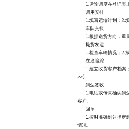
1.运输调度在登记表
调用安排
1.填写运输计划；2
车队交换
1.根据送货方向，
提货发运
1.检查车辆情况；2
在途追踪
1.建立收货客户档案
>>】
到达签收
1.电话或传真确认到
客户。
回单
1.按时准确到达指定
情况。