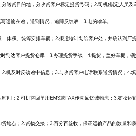
上分送货目的地，分收货客户标定提货号码；2.司机(指定人员
.填写运输在途，送到情况，追踪反馈表；3.电脑输单。
重量、体积、统筹安排车辆；2.报运输计划给客户处，并确认到厂
.按时到达客户提货仓库；3.办理提货手续；4.提货，盖好车棚，
；2.机及时反馈途中信息；3.与收货客户电话联系送货情况；4
达时间；2.司机将回单用EMS或FAX传真回忆诚物流；3.签收
卸货地点；2.货物交接；3.百分百签收，保证运输产品的数量和